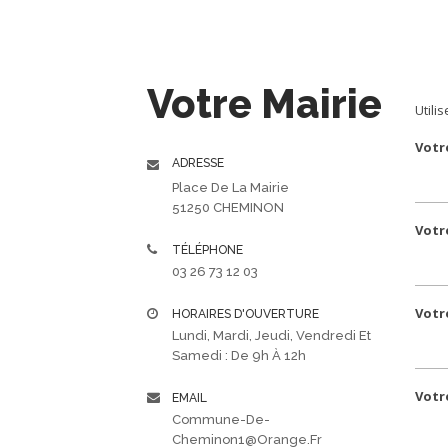
Votre Mairie
Utili
Votr
ADRESSE
Place De La Mairie
51250 CHEMINON
Votr
TÉLÉPHONE
03 26 73 12 03
Votr
HORAIRES D'OUVERTURE
Lundi, Mardi, Jeudi, Vendredi Et
Samedi : De 9h À 12h
Votr
EMAIL
Commune-De-
Cheminon1@orange.fr