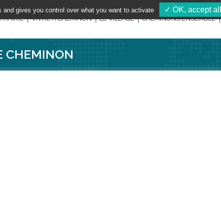
✓ OK, accept al
s and gives you control over what you want to activate
 MAIRIE
VIVRE À CHEMINON
LE VILLAGE
CHEMINONS ENSEMBLE
DE CHEMINON