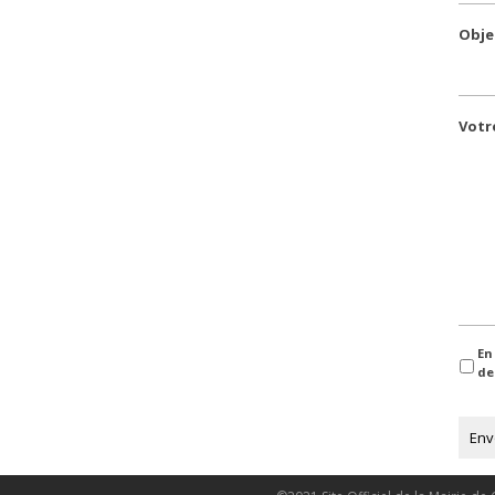
Obje
Votr
Con
En
de