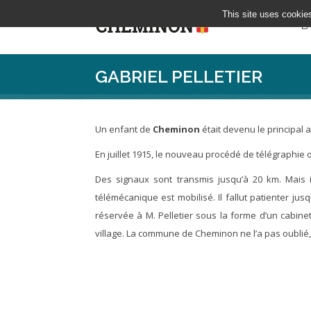
This site uses cookie
LA
GABRIEL PELLETIER
Un enfant de
Cheminon
était devenu le principal 
En juillet 1915, le nouveau procédé de télégraphie 
Des signaux sont transmis jusqu’à 20 km. Mais il
télémécanique est mobilisé. Il fallut patienter ju
réservée à M. Pelletier sous la forme d’un cabin
village. La commune de Cheminon ne l’a pas oublié,