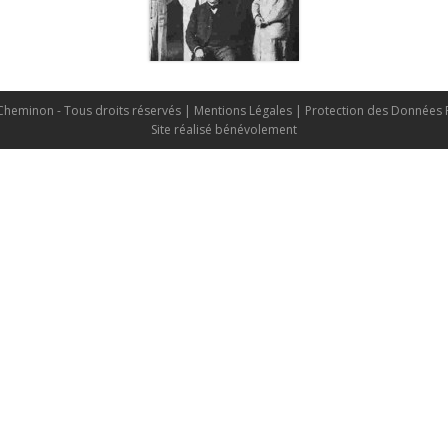
e Cheminon - Tous droits réservés |
Mentions Légales
|
Protection des Données 
Site réalisé bénévolement