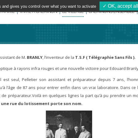
✓ OK, accept al
s and gives you control over what you want to activate
 MAIRIE
VIVRE À CHEMINON
LE VILLAGE
CHEMINONS ENSEMBLE
assistant de M.
BRANLY
, l’inventeur de la
T.S.F ( Télégraphie Sans Fils ).
optique à rayons infra rouges et une nouvelle victoire pour Edouard Branly
 est seul, Pelletier son assistant et préparateur depuis 7 ans, l’hom
squ’à l’âge de 87 ans pour entrer enfin dans un vrai laboratoire. Dans ce
et de préparateur.Voilà en quelques lignes la part qu’à pu prendre un m
une rue du lotissement porte son nom.