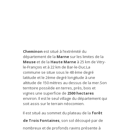
Cheminon
est situé à l’extrémité du
département de la
Marne
sur les limites de la
Meuse
et de la
Haute Marne
à 25 km de Vitry-
le-François et à 22 km de Bar-le-Duc.La
commune se situe sous le 48 ème degré
latitude et le 2ème degré longitude à une
altitude de 150 mètres au dessus de la mer.Son
territoire possède en terres, près, bois et
vignes une superficie de
2500 hectares
environ. Il est le seul village du département qui
soit assis sur le terrain néocomien.
Il est situé au sommet du plateau de la
forêt
de Trois Fontaines
, son sol découpé par de
nombreux et de profonds ravins présente à