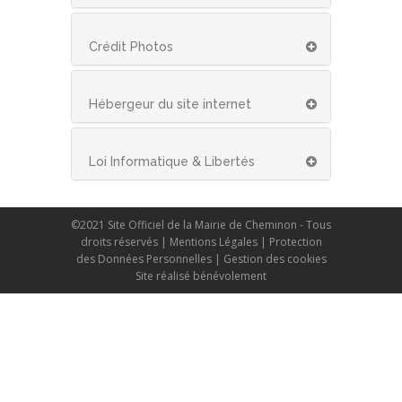
Crédit Photos
Hébergeur du site internet
Loi Informatique & Libertés
©2021 Site Officiel de la Mairie de Cheminon - Tous
droits réservés |
Mentions Légales
|
Protection
des Données Personnelles
|
Gestion des cookies
Site réalisé bénévolement